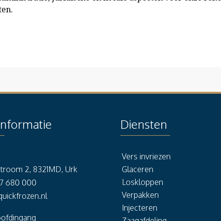
ten.
informatie
Diensten
Vers invriezen
stroom 2, 8321MD, Urk
Glaceren
Loskloppen
27 680 000
Verpakken
uickfrozen.nl
Injecteren
oofdingang
Zaagafdeling