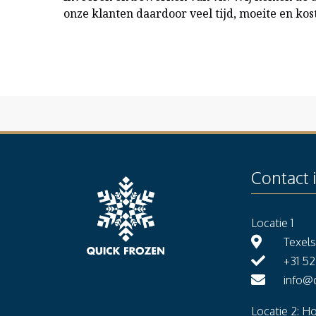
onze klanten daardoor veel tijd, moeite en kos
Contact 
Locatie 1
Texel
+31 5
info@q
Locatie 2: H