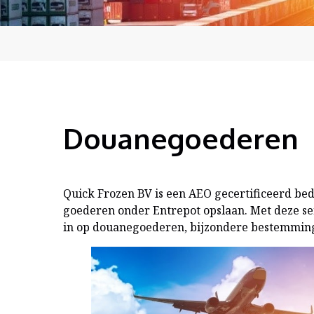
Douanegoederen
Quick Frozen BV is een AEO gecertificeerd be
goederen onder Entrepot opslaan. Met deze ser
in op douanegoederen, bijzondere bestemminge