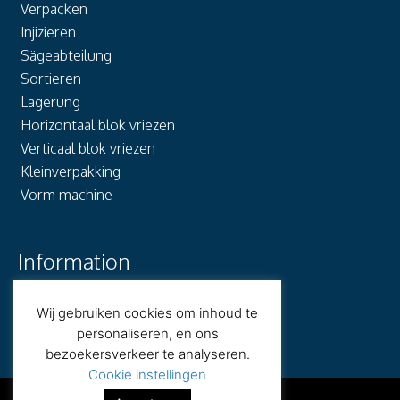
Verpacken
Injizieren
Sägeabteilung
Sortieren
Lagerung
Horizontaal blok vriezen
Verticaal blok vriezen
Kleinverpakking
Vorm machine
Information
Wij gebruiken cookies om inhoud te
Allgemeine Bedingungen
personaliseren, en ons
Cookie-Politik
bezoekersverkeer te analyseren.
Werken bij
Cookie instellingen
© ALPHA PRODUCTIES 2025